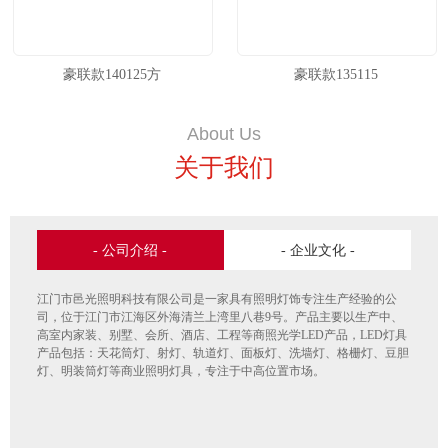
豪联款140125方
豪联款135115
About Us
关于我们
- 公司介绍 -
- 企业文化 -
江门市邑光照明科技有限公司是一家具有照明灯饰专注生产经验的公
司，位于江门市江海区外海清兰上湾里八巷9号。产品主要以生产中、
高室内家装、别墅、会所、酒店、工程等商照光学LED产品，LED灯具
产品包括：天花筒灯、射灯、轨道灯、面板灯、洗墙灯、格栅灯、豆胆
灯、明装筒灯等商业照明灯具，专注于中高位置市场。