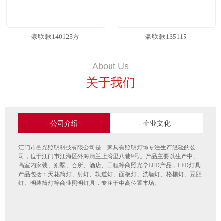
豪联款140125方
豪联款135115
About Us
关于我们
- 公司介绍 -
- 企业文化 -
江门市邑光照明科技有限公司是一家具有照明灯饰专注生产经验的公
司，位于江门市江海区外海清兰上湾里八巷9号。产品主要以生产中、
高室内家装、别墅、会所、酒店、工程等商照光学LED产品，LED灯具
产品包括：天花筒灯、射灯、轨道灯、面板灯、洗墙灯、格栅灯、豆胆
灯、明装筒灯等商业照明灯具，专注于中高位置市场。